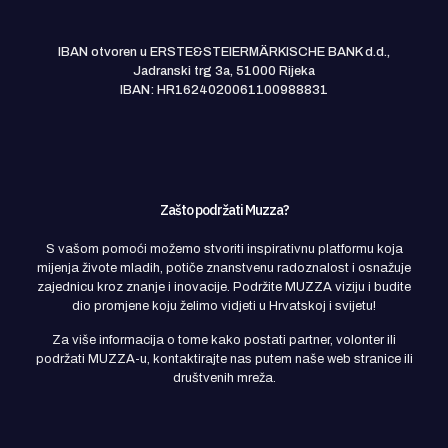
IBAN otvoren u ERSTE&STEIERMÄRKISCHE BANK d.d.,
Jadranski trg 3a, 51000 Rijeka
IBAN: HR1624020061100988831
Zašto podržati Muzza?
S vašom pomoći možemo stvoriti inspirativnu platformu koja
mijenja živote mladih, potiče znanstvenu radoznalost i osnažuje
zajednicu kroz znanje i inovacije. Podržite MUZZA viziju i budite
dio promjene koju želimo vidjeti u Hrvatskoj i svijetu!
Za više informacija o tome kako postati partner, volonter ili
podržati MUZZA-u, kontaktirajte nas putem naše web stranice ili
društvenih mreža.