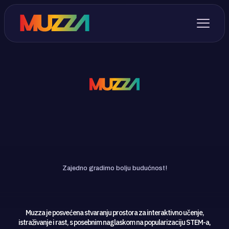
Podrži Muzza viziju
Zajedno gradimo bolju budućnost!
Muzza je posvećena stvaranju prostora za interaktivno učenje,
istraživanje i rast, s posebnim naglaskom na popularizaciju STEM-a,