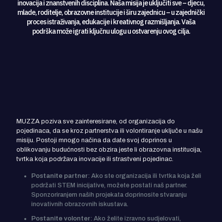
inovacija i znanstvenih disciplina. Naša misija je uključiti sve – djecu,
mlade, roditelje, obrazovne institucije i širu zajednicu – u zajednički
proces istraživanja, edukacije i kreativnog razmišljanja. Vaša
podrška može igrati ključnu ulogu u ostvarenju ovog cilja.
Opcije za donacije i podršku
MUZZA poziva sve zainteresirane, od organizacija do
pojedinaca, da se kroz partnerstva ili volontiranje uključe u našu
misiju. Postoji mnogo načina da date svoj doprinos u
oblikovanju budućnosti bez obzira jeste li obrazovna institucija,
tvrtka koja podržava inovacije ili strastveni pojedinac.
Postanite partner
: Ako ste organizacija ili tvrtka koja želi
podržati STEM inicijative, možete postati naš partner.
Sponzoriranjem naših projekata doprinosite stvaranju
inovativnih obrazovnih iskustava.
Postanite volonter
: Ako želite izravno sudjelovati,