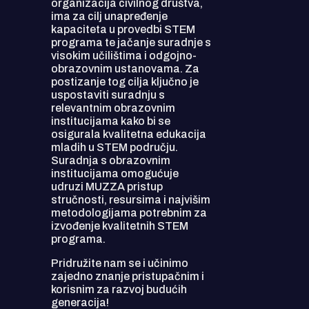
organizacija civilnog društva,
ima za cilj unapređenje
kapaciteta u provedbi STEM
programa te jačanje suradnje s
visokim učilištima i odgojno-
obrazovnim ustanovama. Za
postizanje tog cilja ključno je
uspostaviti suradnju s
relevantnim obrazovnim
institucijama kako bi se
osigurala kvalitetna edukacija
mladih u STEM području.
Suradnja s obrazovnim
institucijama omogućuje
udruzi MUZZA pristup
stručnosti, resursima i najvišim
metodologijama potrebnim za
izvođenje kvalitetnih STEM
programa.
Pridružite nam se i učinimo
zajedno znanje pristupačnim i
korisnim za razvoj budućih
generacija!