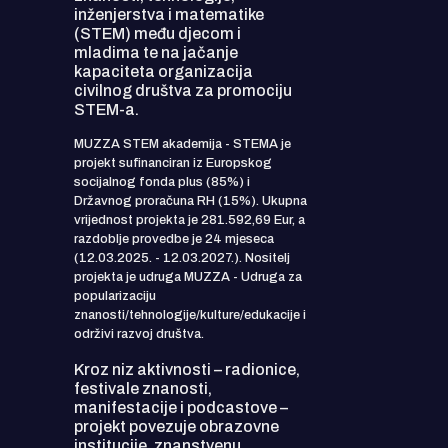
inženjerstva i matematike
(STEM) među djecom i
mladima te na jačanje
kapaciteta organizacija
civilnog društva za promociju
STEM-a.
MUZZA STEM akademija - STEMA je
projekt sufinanciran iz Europskog
socijalnog fonda plus (85%) i
Državnog proračuna RH (15%). Ukupna
vrijednost projekta je 281.592,69 Eur, a
razdoblje provedbe je 24 mjeseca
(12.03.2025. - 12.03.2027.). Nositelj
projekta je udruga MUZZA - Udruga za
popularizaciju
znanosti/tehnologije/kulture/edukacije i
održivi razvoj društva.
Kroz niz aktivnosti – radionice,
festivale znanosti,
manifestacije i podcastove –
projekt povezuje obrazovne
institucije, znanstvenu