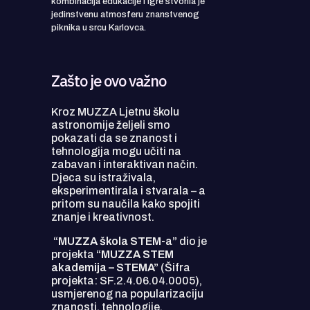
kombinacija edukacije i igre stvorila je
jedinstvenu atmosferu znanstvenog
piknika u srcu Karlovca.
Zašto je ovo važno
Kroz MUZZA Ljetnu školu
astronomije željeli smo
pokazati da se znanost i
tehnologija mogu učiti na
zabavan i interaktivan način.
Djeca su istraživala,
eksperimentirala i stvarala – a
pritom su naučila kako spojiti
znanje i kreativnost.
“MUZZA škola STEM-a”
dio je
projekta
“MUZZA STEM
akademija – STEMA”
(Šifra
projekta: SF.2.4.06.04.0005),
usmjerenog na popularizaciju
znanosti, tehnologije,