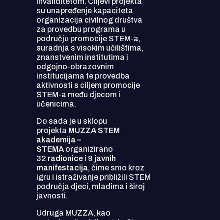
invaliditetom. Ciljevi projekta
su unapređenje kapaciteta
organizacija civilnog društva
za provedbu programa u
području promocije STEM-a,
suradnja s visokim učilištima,
znanstvenim institutima i
odgojno-obrazovnim
institucijama te provedba
aktivnosti s ciljem promocije
STEM-a među djecom i
učenicima.
Do sada je u sklopu
projekta
MUZZA STEM
akademija –
STEMA
organizirano
32
radionice
i 9
javnih
manifestacija
, čime smo kroz
igru i istraživanje približili STEM
područja djeci, mladima i široj
javnosti.
Udruga MUZZA, kao