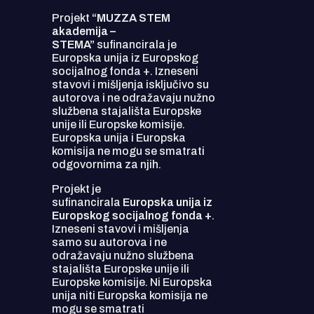
Projekt
“MUZZA STEM
akademija –
STEMA”
sufinancirala je
Europska unija iz Europskog
socijalnog fonda +. Izneseni
stavovi i mišljenja isključivo su
autorova i ne odražavaju nužno
službena stajališta Europske
unije ili Europske komisije.
Europska unija i Europska
komisija ne mogu se smatrati
odgovornima za njih.
Projekt je
sufinancirala
Europska unija iz
Europskog socijalnog fonda +
.
Izneseni stavovi i mišljenja
samo su autorova i ne
odražavaju nužno službena
stajališta Europske unije ili
Europske komisije. Ni Europska
unija niti Europska komisija ne
mogu se smatrati