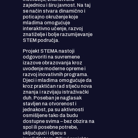
zajednicu i širu javnost. Na taj
se način stvara dinamično i
poticajno okruženje koje
mladima omogućuje
interaktivno učenje, razvoj
znatiželje i bolje razumijevanje
STEM područja.
Projekt STEMA nastoji
odgovoriti na suvremene
izazove obrazovanja kroz
uvođenje moderne opreme i
razvoj inovativnih programa.
Djeci i mladima omogućuje da
kroz praktičan rad stječu nova
znanja i razvijaju istraživački
duh. Poseban je naglasak
stavljen na otvorenost i
jednakost, pa su aktivnosti
osmišljene tako da budu
dostupne svima – bez obzira na
spol ili posebne potrebe,
uključujući i djecu s