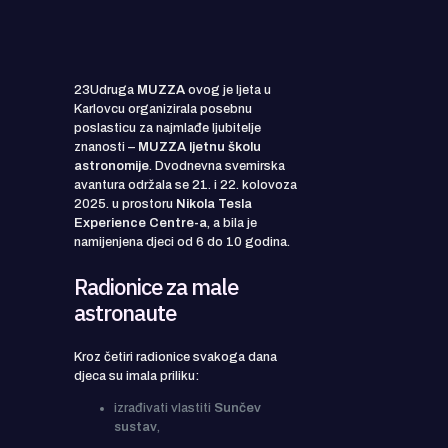
23Udruga
MUZZA
ovog je ljeta u
Karlovcu organizirala posebnu
poslasticu za najmlađe ljubitelje
znanosti –
MUZZA ljetnu školu
astronomije
. Dvodnevna svemirska
avantura održala se 21. i 22. kolovoza
2025. u prostoru
Nikola Tesla
Experience Centre-a
, a bila je
namijenjena djeci od 6 do 10 godina.
Radionice za male
astronaute
Kroz četiri radionice svakoga dana
djeca su imala priliku:
izrađivati vlastiti
Sunčev
sustav
,