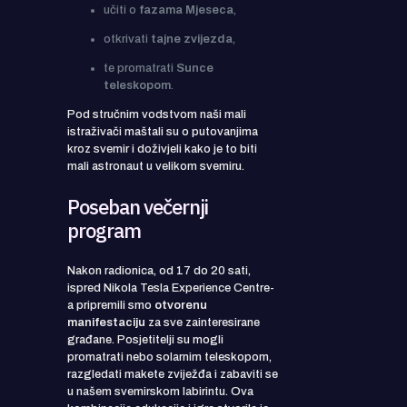
učiti o
fazama Mjeseca
,
otkrivati
tajne zvijezda
,
te promatrati
Sunce
teleskopom
.
Pod stručnim vodstvom naši mali
istraživači maštali su o putovanjima
kroz svemir i doživjeli kako je to biti
mali astronaut u velikom svemiru.
Poseban večernji
program
Nakon radionica, od 17 do 20 sati,
ispred Nikola Tesla Experience Centre-
a pripremili smo
otvorenu
manifestaciju
za sve zainteresirane
građane. Posjetitelji su mogli
promatrati nebo solarnim teleskopom,
razgledati makete zviježđa i zabaviti se
u našem svemirskom labirintu. Ova