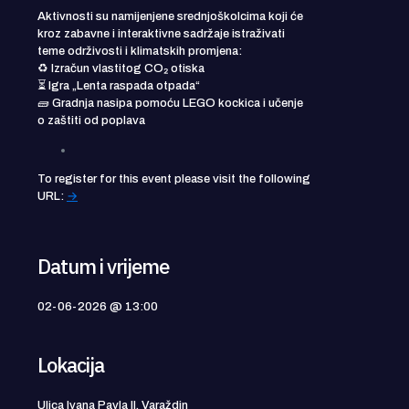
Aktivnosti su namijenjene srednjoškolcima koji će
kroz zabavne i interaktivne sadržaje istraživati
teme održivosti i klimatskih promjena:
♻️ Izračun vlastitog CO₂ otiska
⏳ Igra „Lenta raspada otpada“
🧱 Gradnja nasipa pomoću LEGO kockica i učenje
o zaštiti od poplava
To register for this event please visit the following
URL:
→
Datum i vrijeme
02-06-2026 @ 13:00
Lokacija
Ulica Ivana Pavla II, Varaždin