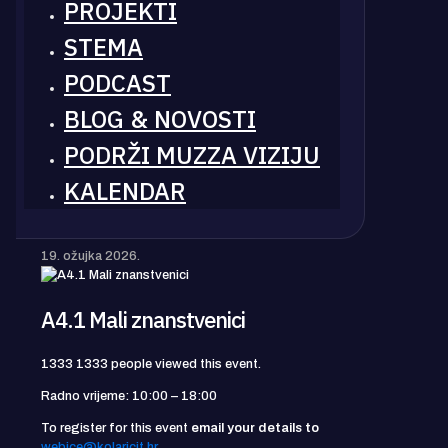
PROJEKTI
STEMA
PODCAST
BLOG & NOVOSTI
PODRŽI MUZZA VIZIJU
KALENDAR
19. ožujka 2026.
A4.1 Mali znanstvenici
1333
1333 people viewed this event.
Radno vrijeme: 10:00 – 18:00
To register for this event
email your details to
webice@kolaricit.hr